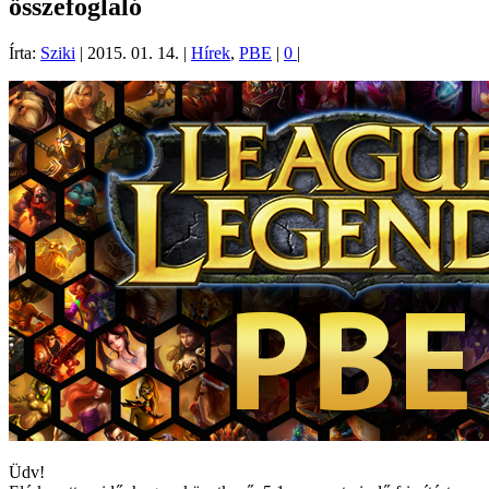
összefoglaló
Írta:
Sziki
|
2015. 01. 14.
|
Hírek
,
PBE
|
0
|
Üdv!