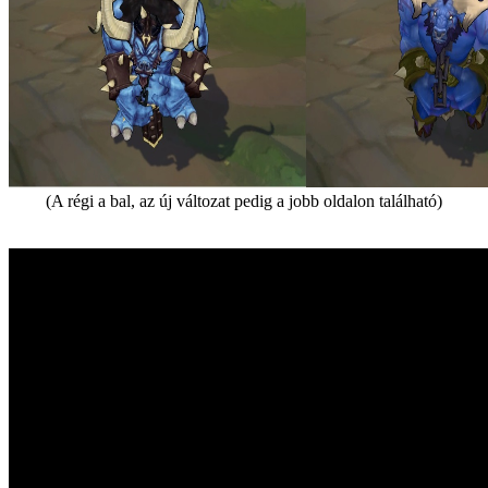
(A régi a bal, az új változat pedig a jobb oldalon található)