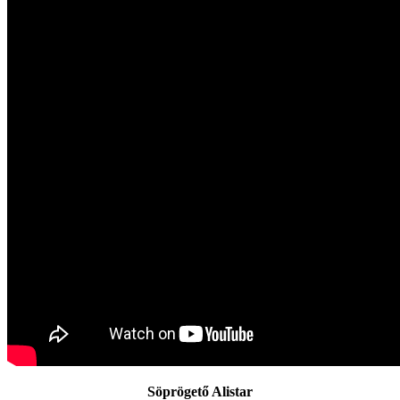
Söprögető Alistar