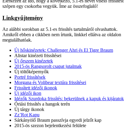
Elérkezett az idő, hogy a következő, 5.1-es nevet viselő frissítést
szépen egy csokorba vegyük. Íme az összefoglaló!
Linkgyűjtemény
Az alábbi sorokban az 5.1-es frissítés tartalmáról olvashattok.
Amikről ebben a cikkben nem írtunk, linkkel ellátva az oldalon
megtalálhatóak.
Új hőskinézetek: Challenger Ahri és El Tigre Braum
Alistar kinézeti frissítései
Új őrszem kinézetek
2015-ös Rangsorolt csapat jutalmak
Új töltőképernyők
Portré frissítések
Morgana és Volibear textúra frissítései
Frissített idézői ikonok
Új idézői ikon
Idézők Szurdoka frissítés: bekerülnek a kapuk és kijáratok
Óriási frissítés a hangok terén
Új tárgy ikonok
Zz’Rot Kapu
Sárkányölő Braum passzívja egyedi jelzőt kap
2015-ös szezon bejelentkezési felülete