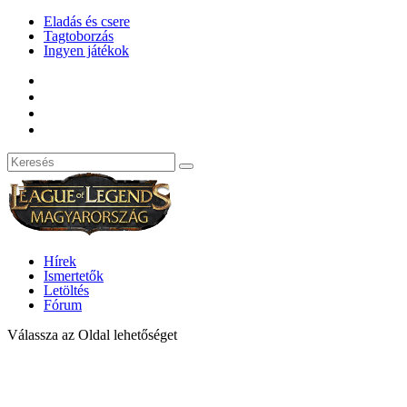
Eladás és csere
Tagtoborzás
Ingyen játékok
Hírek
Ismertetők
Letöltés
Fórum
Válassza az Oldal lehetőséget