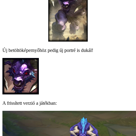
Új betöltöképernyőhöz pedig új portré is dukál!
A frissített verzió a játékban: