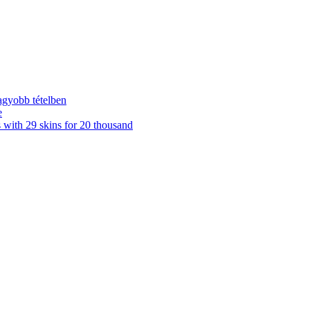
agyobb tételben
e
ith 29 skins for 20 thousand