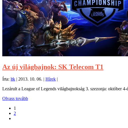
Az új világbajnok: SK Telecom T1
Írta:
ltk
|
2013. 10. 06.
|
Hírek
|
Lezárult a League of Legends világbajnokság 3. szezonja: október 4-é
Olvass tovább
1
2