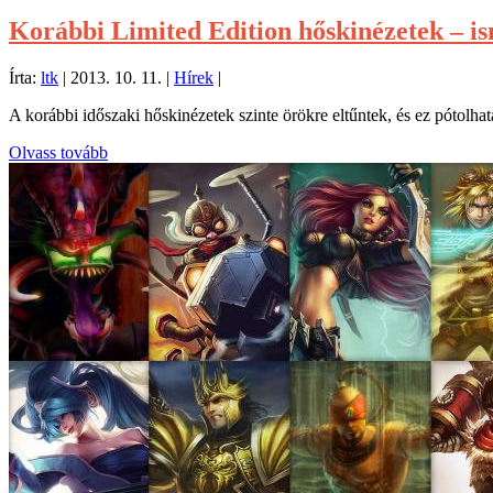
Korábbi Limited Edition hőskinézetek – i
Írta:
ltk
|
2013. 10. 11.
|
Hírek
|
A korábbi időszaki hőskinézetek szinte örökre eltűntek, és ez pótolhat
Olvass tovább