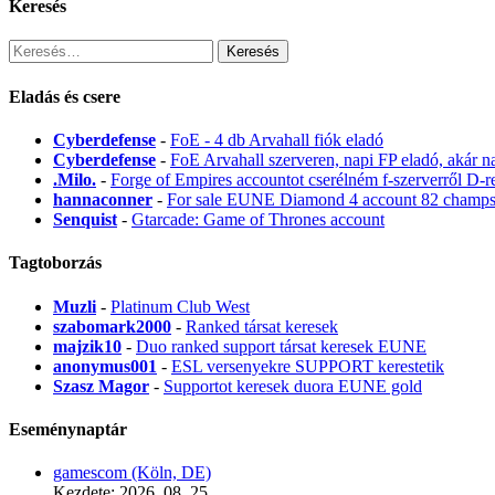
Keresés
Keresés:
Eladás és csere
Cyberdefense
-
FoE - 4 db Arvahall fiók eladó
Cyberdefense
-
FoE Arvahall szerveren, napi FP eladó, akár n
.Milo.
-
Forge of Empires accountot cserélném f-szerverről D-r
hannaconner
-
For sale EUNE Diamond 4 account 82 champs w
Senquist
-
Gtarcade: Game of Thrones account
Tagtoborzás
Muzli
-
Platinum Club West
szabomark2000
-
Ranked társat keresek
majzik10
-
Duo ranked support társat keresek EUNE
anonymus001
-
ESL versenyekre SUPPORT kerestetik
Szasz Magor
-
Supportot keresek duora EUNE gold
Eseménynaptár
gamescom (Köln, DE)
Kezdete: 2026. 08. 25.