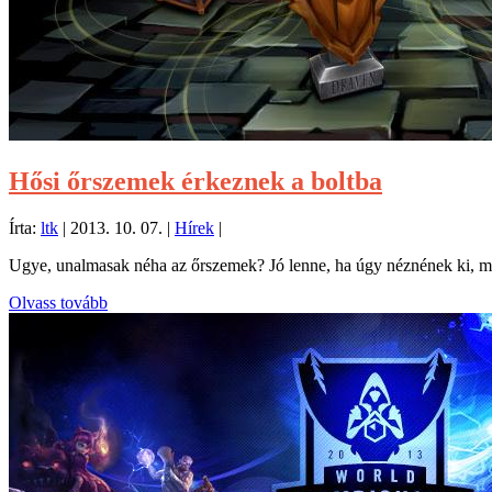
Hősi őrszemek érkeznek a boltba
Írta:
ltk
|
2013. 10. 07.
|
Hírek
|
Ugye, unalmasak néha az őrszemek? Jó lenne, ha úgy néznének ki, m
Olvass tovább