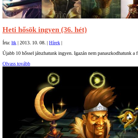
Heti hősök ingyen (36. hét)
Írta:
ltk
|
2013. 10. 08.
|
Hírek
|
Újabb 10 hőssel játszhatunk ingyen. Igazán nem panaszkodhatunk a fel
Olvass tovább