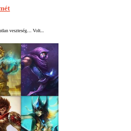
smét
atlan veszteség… Volt...