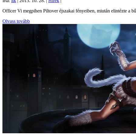
Írta:
ltk
|
2013. 10. 28.
|
Hírek
|
Officer Vi megpihen Piltover éjszakai fényeiben, miután elintézte a 
Olvass tovább