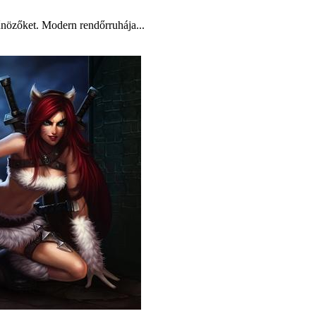
bűnözőket. Modern rendőrruhája...