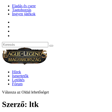
Eladás és csere
Tagtoborzás
Ingyen játékok
Hírek
Ismertetők
Letöltés
Fórum
Válassza az Oldal lehetőséget
Szerző:
ltk